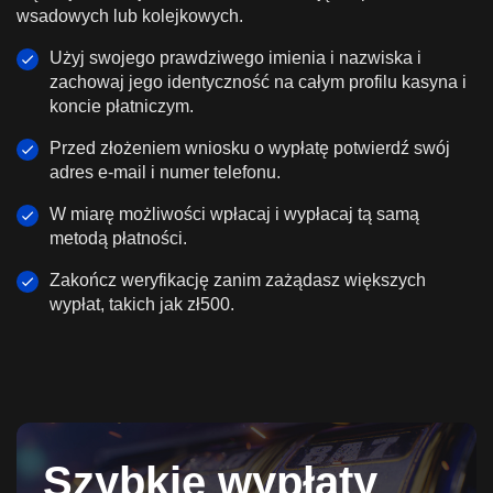
wsadowych lub kolejkowych.
Użyj swojego prawdziwego imienia i nazwiska i
zachowaj jego identyczność na całym profilu kasyna i
koncie płatniczym.
Przed złożeniem wniosku o wypłatę potwierdź swój
adres e-mail i numer telefonu.
W miarę możliwości wpłacaj i wypłacaj tą samą
metodą płatności.
Zakończ weryfikację zanim zażądasz większych
wypłat, takich jak zł500.
Szybkie wypłaty