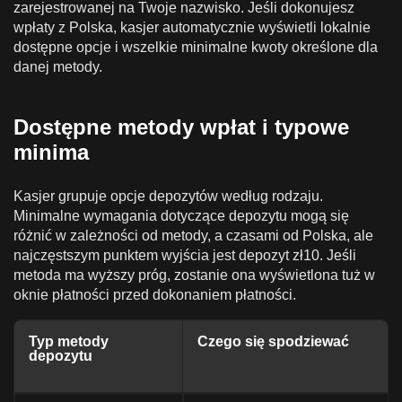
zarejestrowanej na Twoje nazwisko. Jeśli dokonujesz
wpłaty z Polska, kasjer automatycznie wyświetli lokalnie
dostępne opcje i wszelkie minimalne kwoty określone dla
danej metody.
Dostępne metody wpłat i typowe
minima
Kasjer grupuje opcje depozytów według rodzaju.
Minimalne wymagania dotyczące depozytu mogą się
różnić w zależności od metody, a czasami od Polska, ale
najczęstszym punktem wyjścia jest depozyt zł10. Jeśli
metoda ma wyższy próg, zostanie ona wyświetlona tuż w
oknie płatności przed dokonaniem płatności.
Typ metody
Czego się spodziewać
depozytu