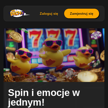
Zaloguj się
Zarejestruj się
Spin i emocje w
jednym!