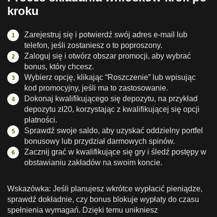
kroku
Zarejestruj się i potwierdź swój adres e-mail lub
telefon, jeśli zostaniesz o to poproszony.
Zaloguj się i otwórz obszar promocji, aby wybrać
bonus, który chcesz.
Wybierz opcję, klikając “Roszczenie” lub wpisując
kod promocyjny, jeśli ma to zastosowanie.
Dokonaj kwalifikującego się depozytu, na przykład
depozytu zł20, korzystając z kwalifikującej się opcji
płatności.
Sprawdź swoje saldo, aby uzyskać oddzielny portfel
bonusowy lub przydział darmowych spinów.
Zacznij grać w kwalifikujące się gry i śledź postępy w
obstawianiu zakładów na swoim koncie.
Wskazówka: Jeśli planujesz wkrótce wypłacić pieniądze,
sprawdź dokładnie, czy bonus blokuje wypłaty do czasu
spełnienia wymagań. Dzięki temu unikniesz