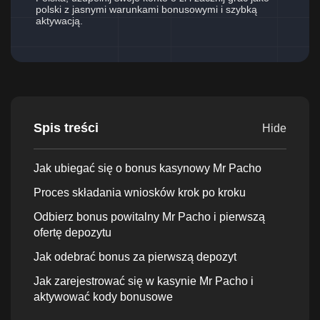
polski z jasnymi warunkami bonusowymi i szybką
aktywacją.
Spis treści
Hide
Jak ubiegać się o bonus kasynowy Mr Pacho
Proces składania wniosków krok po kroku
Odbierz bonus powitalny Mr Pacho i pierwszą
ofertę depozytu
Jak odebrać bonus za pierwszą depozyt
Jak zarejestrować się w kasynie Mr Pacho i
aktywować kody bonusowe