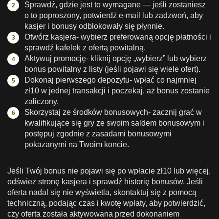
Sprawdź, gdzie jest to wymagane — jeśli zostaniesz
o to poproszony, potwierdź e-mail lub zadzwoń, aby
kasjer i bonusy odblokowały się płynnie.
Otwórz kasjera- wybierz preferowaną opcję płatności i
sprawdź kafelek z ofertą powitalną.
Aktywuj promocję- kliknij opcję „wybierz” lub wybierz
bonus powitalny z listy (jeśli pojawi się wiele ofert).
Dokonaj pierwszego depozytu- wpłać co najmniej
zł10 w jednej transakcji i poczekaj, aż bonus zostanie
zaliczony.
Skorzystaj ze środków bonusowych- zacznij grać w
kwalifikujące się gry ze swoim saldem bonusowym i
postępuj zgodnie z zasadami bonusowymi
pokazanymi na Twoim koncie.
Jeśli Twój bonus nie pojawi się po wpłacie zł10 lub więcej,
odśwież stronę kasjera i sprawdź historię bonusów. Jeśli
oferta nadal się nie wyświetla, skontaktuj się z pomocą
techniczną, podając czas i kwotę wpłaty, aby potwierdzić,
czy oferta została aktywowana przed dokonaniem