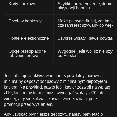
Karty bankowe
Szybkie potwierdzenie, dobre d
aktywacji bonusu
Przelew bankowy
Może potrwać dłużej, zanim zos
czasami jest używany do więks
Portfele elektroniczne
Szybkie wpłaty i łatwe powtarz
Opcje przedpłacone
Wygodne, jeśli wolisz nie używa
lub voucherowe
od Polska
Jeśli planujesz aktywować bonus powitalny, porównaj
minimalny depozyt bonusowy z minimalnym depozytem
kasjera. Na przykład, nawet jeśli kasjer zezwoli na wpłatę
zł10, konkretny bonus może wymagać wpłaty zł20 lub
więcej, aby się zakwalifikować, więc zaznacz pole
promocji przed wysłaniem.
Aby uzyskać płynniejsze depozyty, należy pamiętać o