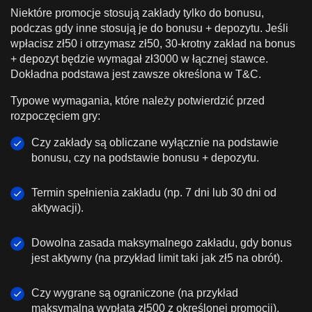
Niektóre promocje stosują zakłady tylko do bonusu,
podczas gdy inne stosują je do bonusu + depozytu. Jeśli
wpłacisz zł50 i otrzymasz zł50, 30-krotny zakład na bonus
+ depozyt będzie wymagał zł3000 w łącznej stawce.
Dokładna podstawa jest zawsze określona w T&C.
Typowe wymagania, które należy potwierdzić przed
rozpoczęciem gry:
Czy zakłady są obliczane wyłącznie na podstawie
bonusu, czy na podstawie bonusu + depozytu.
Termin spełnienia zakładu (np. 7 dni lub 30 dni od
aktywacji).
Dowolna zasada maksymalnego zakładu, gdy bonus
jest aktywny (na przykład limit taki jak zł5 na obrót).
Czy wygrane są ograniczone (na przykład
maksymalna wypłata zł500 z określonej promocji).