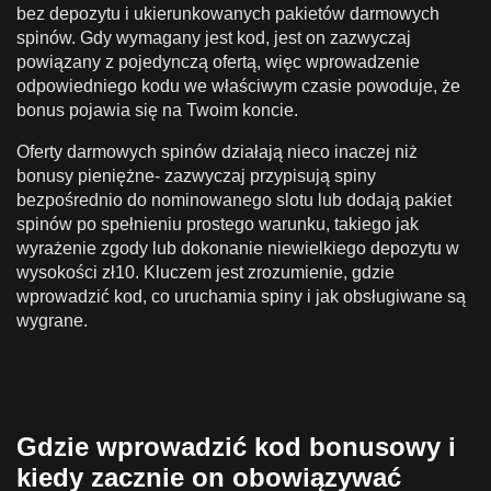
bez depozytu i ukierunkowanych pakietów darmowych
spinów. Gdy wymagany jest kod, jest on zazwyczaj
powiązany z pojedynczą ofertą, więc wprowadzenie
odpowiedniego kodu we właściwym czasie powoduje, że
bonus pojawia się na Twoim koncie.
Oferty darmowych spinów działają nieco inaczej niż
bonusy pieniężne- zazwyczaj przypisują spiny
bezpośrednio do nominowanego slotu lub dodają pakiet
spinów po spełnieniu prostego warunku, takiego jak
wyrażenie zgody lub dokonanie niewielkiego depozytu w
wysokości zł10. Kluczem jest zrozumienie, gdzie
wprowadzić kod, co uruchamia spiny i jak obsługiwane są
wygrane.
Gdzie wprowadzić kod bonusowy i
kiedy zacznie on obowiązywać