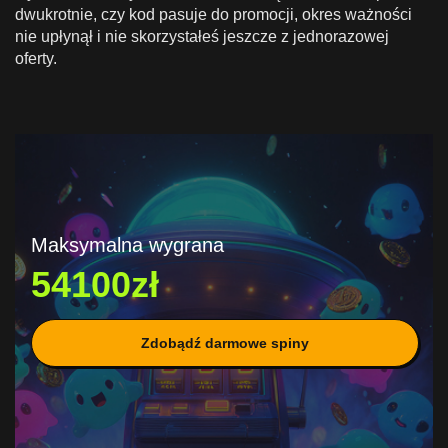
dwukrotnie, czy kod pasuje do promocji, okres ważności
nie upłynął i nie skorzystałeś jeszcze z jednorazowej
oferty.
Maksymalna wygrana
54100zł
Zdobądź darmowe spiny