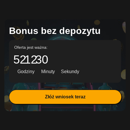
Bonus bez depozytu
Oferta jest ważna:
52
12
28
Godziny
Minuty
Sekundy
Złóż wniosek teraz