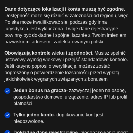
Dane dotyczące lokalizacji i konta muszą być zgodne
.
Dostępność może się różnić w zależności od regionu, więc
Polska może kwalifikować się, podczas gdy inna
jurysdykcja jest wykluczona. Twoje dane rejestracyjne
powinny być dokładne i spójne, łącznie z Twoim imieniem i
nazwiskiem, adresem i zadeklarowanym polski.
Obowiązują kontrole wieku i zgodności
. Musisz spełnić
ustawowy wymóg wiekowy i przejść standardowe kontrole.
Jeśli kasyno poprosi o weryfikację, możesz zostać
poproszony o potwierdzenie tożsamości przed wypłatą
jakichkolwiek wygranych związanych z bonusem.
Jeden bonus na gracza
- zazwyczaj jeden na osobę,
gospodarstwo domowe, urządzenie, adres IP lub profil
płatności.
Tylko jedno konto
- duplikowanie kont jest
niedozwolone.
Dokładne dane rejestracyjne
- niedopasowania mogą