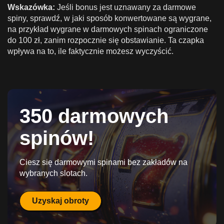
Wskazówka:
Jeśli bonus jest uznawany za darmowe
spiny, sprawdź, w jaki sposób konwertowane są wygrane,
na przykład wygrane w darmowych spinach ograniczone
do 100 zł, zanim rozpocznie się obstawianie. Ta czapka
wpływa na to, ile faktycznie możesz wyczyścić.
350 darmowych
spinów!
Ciesz się darmowymi spinami bez zakładów na
wybranych slotach.
Uzyskaj obroty