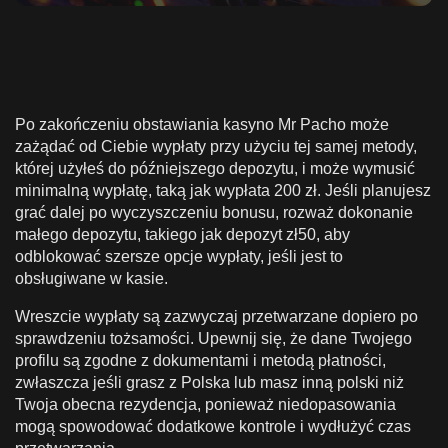
Po zakończeniu obstawiania kasyno Mr Pacho może
zażądać od Ciebie wypłaty przy użyciu tej samej metody,
której użyłeś do późniejszego depozytu, i może wymusić
minimalną wypłatę, taką jak wypłata 200 zł. Jeśli planujesz
grać dalej po wyczyszczeniu bonusu, rozważ dokonanie
małego depozytu, takiego jak depozyt zł50, aby
odblokować szersze opcje wypłaty, jeśli jest to
obsługiwane w kasie.
Wreszcie wypłaty są zazwyczaj przetwarzane dopiero po
sprawdzeniu tożsamości. Upewnij się, że dane Twojego
profilu są zgodne z dokumentami i metodą płatności,
zwłaszcza jeśli grasz z Polska lub masz inną polski niż
Twoja obecna rezydencja, ponieważ niedopasowania
mogą spowodować dodatkowe kontrole i wydłużyć czas