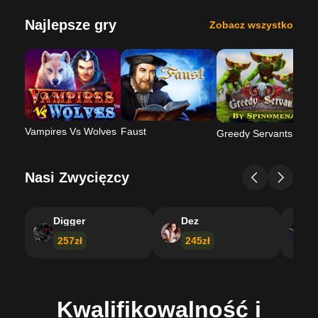
musisz spełnić
Najlepsze gry
Kto może ubiegać się o bonus bez depozytu
Zobacz wszystko
Wymagania dotyczące zakładów i warunki
wypłaty
Jak zazwyczaj działa zakład
Kody bonusowe, oferty darmowych spinów i jak
się sprawdzają
Vampires Vs Wolves
Faust
Greedy Servants
S
Gdzie wprowadzić kod bonusowy i kiedy zacznie
on obowiązywać
Nasi Zwycięzcy
Jak oferty darmowych spinów mają zastosowanie
do Twojej gry
Digger
Dez
J
Typowe zasady decydujące o tym, czy kod lub
257zł
245zł
4
spiny zadziałają
Szybka rejestracja i weryfikacja konta w celu
uzyskania dostępu bonusowego
Kwalifikowalność i
Jak zarejestrować się w minutach