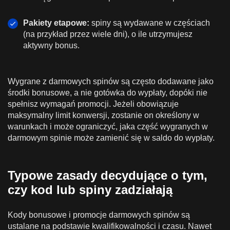
Pakiety etapowe:
spiny są wydawane w częściach
(na przykład przez wiele dni), o ile utrzymujesz
aktywny bonus.
Wygrane z darmowych spinów są często dodawane jako
środki bonusowe, a nie gotówka do wypłaty, dopóki nie
spełnisz wymagań promocji. Jeżeli obowiązuje
maksymalny limit konwersji, zostanie on określony w
warunkach i może ograniczyć, jaka część wygranych w
darmowym spinie może zamienić się w saldo do wypłaty.
Typowe zasady decydujące o tym,
czy kod lub spiny zadziałają
Kody bonusowe i promocje darmowych spinów są
ustalane na podstawie kwalifikowalności i czasu. Nawet