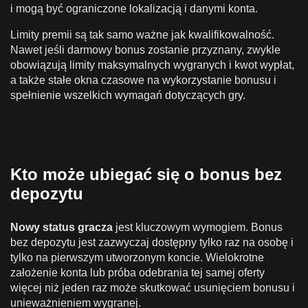
i mogą być ograniczone lokalizacją i danymi konta.
Limity premii są tak samo ważne jak kwalifikowalność.
Nawet jeśli darmowy bonus zostanie przyznany, zwykle
obowiązują limity maksymalnych wygranych i kwot wypłat,
a także stałe okna czasowe na wykorzystanie bonusu i
spełnienie wszelkich wymagań dotyczących gry.
Kto może ubiegać się o bonus bez
depozytu
Nowy status gracza
jest kluczowym wymogiem. Bonus
bez depozytu jest zazwyczaj dostępny tylko raz na osobę i
tylko na pierwszym utworzonym koncie. Wielokrotne
założenie konta lub próba odebrania tej samej oferty
więcej niż jeden raz może skutkować usunięciem bonusu i
unieważnieniem wygranej.