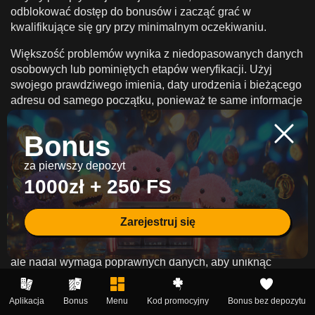
odblokować dostęp do bonusów i zacząć grać w
kwalifikujące się gry przy minimalnym oczekiwaniu.
Większość problemów wynika z niedopasowanych danych
osobowych lub pominiętych etapów weryfikacji. Użyj
swojego prawdziwego imienia, daty urodzenia i bieżącego
adresu od samego początku, ponieważ te same informacje
muszą później pasować do dokumentów weryfikacyjnych,
gdy chcesz wypłacić wygraną, np. 500 zł lub więcej.
Bonus
za pierwszy depozyt
1000zł + 250 FS
Jak zarejestrować się w minutach
Zarejestruj się
Proces rejestracji został zaprojektowany tak, aby był krótki,
ale nadal wymaga poprawnych danych, aby uniknąć
ograniczeń bonusowych. Zachowaj spójność swoich
danych na wszystkich etapach, zwłaszcza jeśli planujesz
Aplikacja
Bonus
Menu
Kod promocyjny
Bonus bez depozytu
wykorzystać kredyt promocyjny, taki jak 100 zł z oferty bez