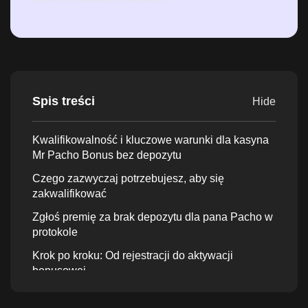
Spis treści
Hide
Kwalifikowalność i kluczowe warunki dla kasyna
Mr Pacho Bonus bez depozytu
Czego zazwyczaj potrzebujesz, aby się
zakwalifikować
Zgłoś premię za brak depozytu dla pana Pacho w
protokole
Krok po kroku: Od rejestracji do aktywacji
bonusowej
Zasady kwalifikowalności i limity bonusów, które