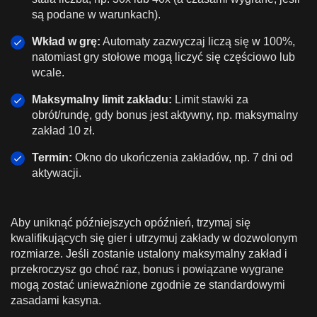
są podane w warunkach).
Wkład w grę:
Automaty zazwyczaj liczą się w 100%,
natomiast gry stołowe mogą liczyć się częściowo lub
wcale.
Maksymalny limit zakładu:
Limit stawki za
obrót/rundę, gdy bonus jest aktywny, np. maksymalny
zakład 10 zł.
Termin:
Okno do ukończenia zakładów, np. 7 dni od
aktywacji.
Aby uniknąć późniejszych opóźnień, trzymaj się
kwalifikujących się gier i utrzymuj zakłady w dozwolonym
rozmiarze. Jeśli zostanie ustalony maksymalny zakład i
przekroczysz go choć raz, bonus i powiązane wygrane
mogą zostać unieważnione zgodnie ze standardowymi
zasadami kasyna.