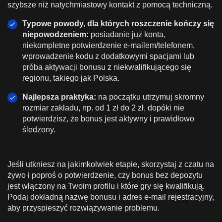
szybsze niż natychmiastowy kontakt z pomocą techniczną.
Typowe powody, dla których roszczenie kończy się
niepowodzeniem:
posiadanie już konta,
niekompletne potwierdzenie e-mailem/telefonem,
wprowadzenie kodu z dodatkowymi spacjami lub
próba aktywacji bonusu z niekwalifikującego się
regionu, takiego jak Polska.
Najlepsza praktyka:
na początku utrzymuj skromny
rozmiar zakładu, np. od 1 zł do 2 zł, dopóki nie
potwierdzisz, że bonus jest aktywny i prawidłowo
śledzony.
Jeśli utkniesz na jakimkolwiek etapie, skorzystaj z czatu na
żywo i poproś o potwierdzenie, czy bonus bez depozytu
jest włączony na Twoim profilu i które gry się kwalifikują.
Podaj dokładną nazwę bonusu i adres e-mail rejestracyjny,
aby przyspieszyć rozwiązywanie problemu.